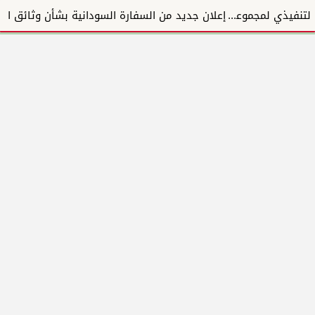
فخامة رئيس جمهورية جيبوتي يستقبل الرئيس التنفيذي لمجموعة المبارك للإنشاءات والتطوير العقاري ويؤكد دع...