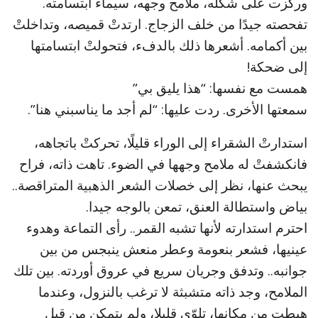
وركّزت على شكله، ملامح وجهه، سيماء ابتسامته.
تفحصته جيدًا من خلف الزجاج. ارتدتْ قميصه، وتداخلتْ
بين أكمامه. أشعرها ذلك بالدفء، فتحولتْ ابتسامتها
إلى ضحكة!
همست مع نفسها: “هذا يليق بي”
سمعتها الأخرى. ردت عليها: “لم أجد ما يناسبني هنا”.
استدارتْ الشقراء إلى الوراء قليلًا، تحركتْ باتجاهه،
فانكشفتْ له ملامح وجهها في الضوء. تاهت ذاته، فراح
يبحث عنها، نظر إلى خصلات الشعر الذهبية المتراقصة..
بياض واستطالة العنق، تمعن بالوجه جيدا.
احترم استدارته لأنها تشبه القمر.. رأى التماعة وهدوء
عينيها، فشعر بنعومة وعطر منعش ينبجس من بين
جوانبه.. وتدفق وجريان سريع في عروق أوردته. بين تلك
الملامح، وجد ذاته متشبثة لا ترغب بالنزول، وعندما
هبطت من مكانها، تلوّى قليلا، ولم يتمكن من قبل