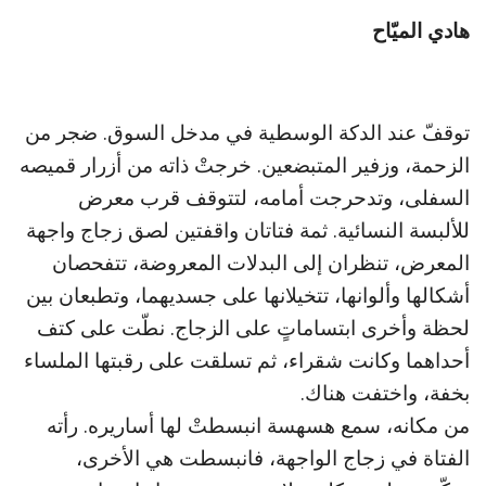
هادي الميّاح
توقفّ عند الدكة الوسطية في مدخل السوق. ضجر من
الزحمة، وزفير المتبضعين. خرجتْ ذاته من أزرار قميصه
السفلى، وتدحرجت أمامه، لتتوقف قرب معرض
للألبسة النسائية. ثمة فتاتان واقفتين لصق زجاج واجهة
المعرض، تنظران إلى البدلات المعروضة، تتفحصان
أشكالها وألوانها، تتخيلانها على جسديهما، وتطبعان بين
لحظة وأخرى ابتساماتٍ على الزجاج. نطّت على كتف
أحداهما وكانت شقراء، ثم تسلقت على رقبتها الملساء
بخفة، واختفت هناك.
من مكانه، سمع هسهسة انبسطتْ لها أساريره. رأته
الفتاة في زجاج الواجهة، فانبسطت هي الأخرى،