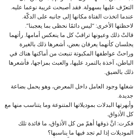
التعرّف عليها بسهولة. فقد أصبحت غريبة نوعما عليه.
عندما اتخذت الفتاة مكانها إلى جانبه على الدكّة.
لاحظتها الأخرى: “ليس دائمًا نحظى بما يعجبنا”.
قالتْ ذلك وعيونها تراقبُ كل ما ينعكس أمامها. رأتهما
يجلسان كأنهما يعرفان بعض، أشعرها ذلك بالغيرة
وراحتْ عواطفها المكبوتة تنبعث من أماكنها هناك في
الباطن، آخذة بالتمرد عليها، والعبث بمزاجها، فأشعرها
ذلك بالضيق.
شغلها وجود العامل داخل المعرض، وهو يحمل بضاعة
جديدة.
وأبهرتها البدلات بموديلاتها المتنوعة وما يتناسب منها مع
كل الأذواق.
فكرت: انَّ ذوقها أهمّ من كل الأذواق، ما فائدة تلك
الموديلات إذا لم تجد فيها ما يناسبها؟