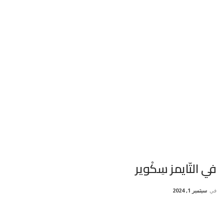
في التّايمز سِكْوير
في
سبتمبر 1, 2024