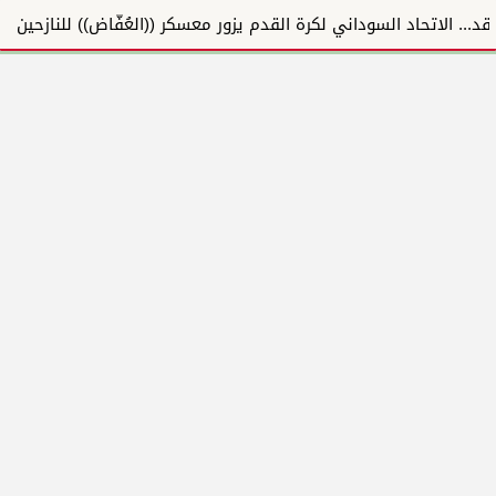
الاتحاد السوداني لكرة القدم يزور معسكر ((العُفّاض)) للنازحين بالشمالية