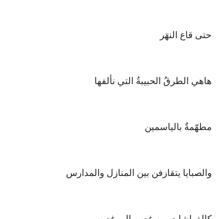
حتى قاع النهَر
هاهي الطرقُ الحبيبةُ التي نألفها
مطهّمةٌ بالياسمين
والصبايا يتقازفن بين المنازل والمدارس
كالفراشاتِ من غصنٍ إلى غصن