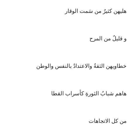
هليهن كثيرٌ من سَمت الوقار
و قليلُ من المرح
خطاويهن الثقةُ والاعتدادُ بالنفس والوطن
هاهم شبابُ الثورةِ كأسراب القطا
من كل الاتجاهات