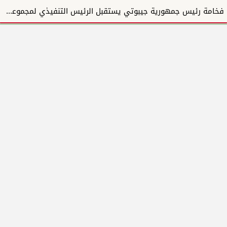
فخامة رئيس جمهورية جيبوتي يستقبل الرئيس التنفيذي لمجموعة المبارك للإنشاءات والتطوير العقاري ويؤكد دع...