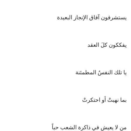
يستشرفون آفاق الإنجاز البعيدة
يفككون كلَ العقد
يا تلك النفسُ المطمئنة
بما نهبتْ أو احتكرتْ
من لا يعيش في ذاكرة الشعب حباً