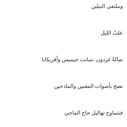
وملتقى النيلين
علبُ الليل
صالةُ غردون ،سانت جيميس وأفريكانا
تضج بأصوات المغنين والمادحين
فتتماوج تهاليل حاج الماحي