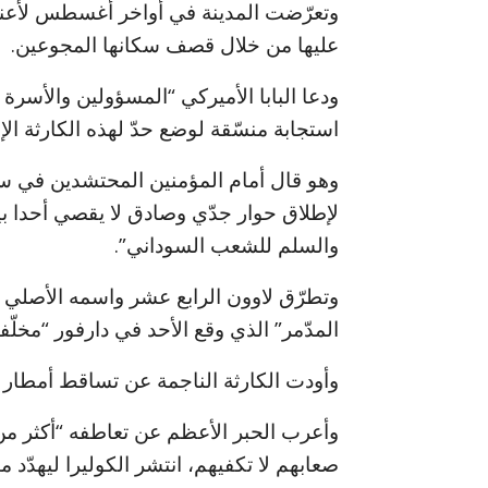
وتعرّضت المدينة في أواخر أغسطس لأعنف
عليها من خلال قصف سكانها المجوعين.
ودعا البابا الأميركي “المسؤولين والأسرة 
استجابة منسّقة لوضع حدّ لهذه الكارثة الإن
وهو قال أمام المؤمنين المحتشدين في 
لإطلاق حوار جدّي وصادق لا يقصي أحدا بين 
والسلم للشعب السوداني”.
وتطرّق لاوون الرابع عشر واسمه الأصلي 
المدّمر” الذي وقع الأحد في دارفور “مخلّفا
وأودت الكارثة الناجمة عن تساقط أمطار 
وأعرب الحبر الأعظم عن تعاطفه “أكثر م
صعابهم لا تكفيهم، انتشر الكوليرا ليهدّد 