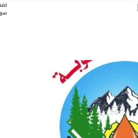
يانًا
اضغ
سود