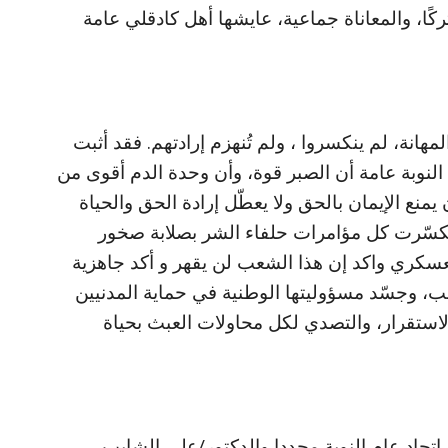
كًا، والمعاناة جماعية، عايشها أهل كادقلي عامة
مهانة، لم ينكسروا ، ولم تُنهزم إرادتهم. فقد أثبت
لنوبة عامة أن الصبر قوة، وأن وحدة الدم أقوى من
 يمنع الإيمان بالحق ولا يعطّل إرادة الحق والحياة
وتكسّرت كل مؤامرات حلفاء الشر بصلابة صخور
عسكري واكد إن هذا الشعب لن يقهر و أكد جاهزية
عب، وجسّد مسؤوليتها الوطنية في حماية المدنيين
استقرار، والتصدي لكل محاولات العبث بحياة
اتحاد عام النوبة مجددا والدكتور/علي الشايب