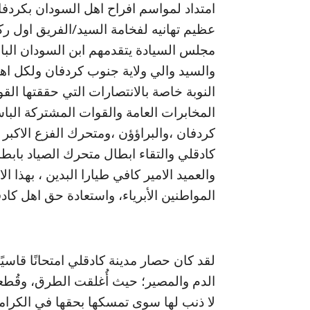
امتداد لمواسم افراح اهل السودان بكردفا
عظيم تهانيه لفخامة السيد/الفريق اول رك
مجلس السيادة يتقدمهم ابن السودان البار
والسيد والي ولاية جنوب كردفان ولكل ا
النوبة خاصة بالانتصارات التي حققتها ال
المخابرات العامة والقوات المشتركة البا
كردفان ،والبراؤؤن ،ومتحرك الفزع الاكبر 
والعميد الامير كافي طيارا البدين ، بهذا ا
المواطنين الأبرياء، واستعادة حق اهل كادق
لقد كان حصار مدينة كادقلي امتحانًا قاسيً
الدم والمصير؛ حيث أُغلقت الطرق، وقُطعت 
لا ذنب لها سوى تمسكها بحقها في الكرامة 