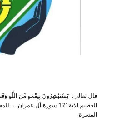
قال تعالى: “يَسْتَبْشِرُونَ بِنِعْمَةٍ مِّنَ اللَّهِ وَفَض
العظيم الاية171 سورة آل عمرا
المسرة.