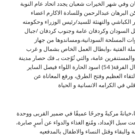
ن وفي شهر الخيرات شعبان يجدد اتحاد عام النوبة
ن البرهان عبدالرحمن وللسادة الاكارم اعضاء
 الكباشي والتهنئة للسيد/رئيس الوزراء وحكومته
هل السودان وكردفان عامة وجنوب كردفان /جبال
قوات المسلحة السودانية،ومساندوها من جهاز
سلة الفتية ،وابطال العمل الخاص بشمال و غرب
والمستنفرين عامة، والتي تُوّجت بـ فك حصار مدينة
كادقلي والتقاء ابطال متحرك الصياد بابطال الفرقة( 54) اسود الحارة اللواء فيصل الساير
لالتقاء العظيم وفتح الطرق، ورفع المعاناة عن
لي في الكرامه الانسانية و الحياة
ا،خيانةً مركبةً وجرحًا عميقًا في ضمير القربى ووحدة
سبل الإمداد، ومُنع الغذاء والدواء عن أسرٍ صابرة،
والبقاء وقتل النساء والاطفال بالمدفعيه