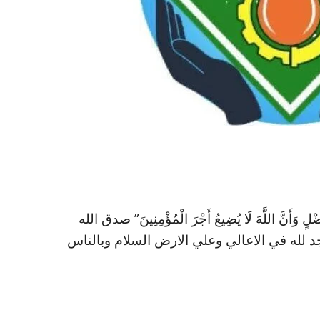
ْلٍ وَأَنَّ اللَّهَ لَا يُضِيعُ أَجْرَ الْمُؤْمِنِينَ” صدق الله
ن….. المجد لله في الاعالي وعلي الارض السلام وبالناس