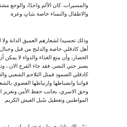
والمسيرات. كان الألم واحدًا، والوجع مشتر
والاطفال والنساء خاصة بثباتٍ وعزة.
وذلك تجسيدا لشعارهم العميق الدانة ولا ال
أهل كادقلي خاصة والدلنج من قبل وجبال ا
الحصار، وأن منع الغذاء والدواء لا يمكن أن
بصبر حتي النصر، فقد جاء الفرج الان ، 
كادقلي الصمود فمثل التلاحم الشعبي وال
قواتنا وانضباطها وارتباطها العضوي بالش
وحق الاسري، بجانب حفظ الأمن وتعزيز ال
المواطنين وتعطيل سُبل العيش الكريم.
يثمّن الاستاذ/محمدابوعنجه ابوراس رئيس 