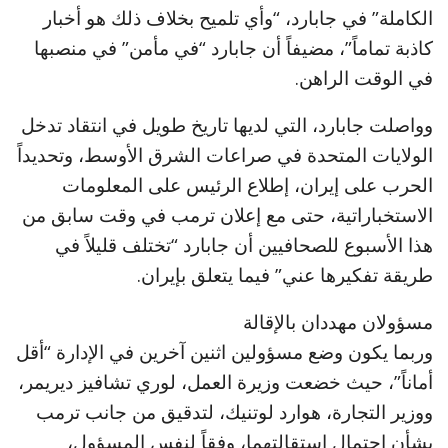
الكاملة” في جابارد، “وأي تلميح بخلاف ذلك هو أخبار
كاذبة تماماً”، مضيفاً أن جابارد “في مأمن” في منصبها
في الوقت الراهن.
وواصلت جابارد، التي لديها تاريخ طويل في انتقاد تدخل
الولايات المتحدة في صراعات الشرق الأوسط، وتحديداً
الحرب على إيران، إطلاع الرئيس على المعلومات
الاستخباراتية، حتى مع إعلان ترمب في وقت سابق من
هذا الأسبوع للصحافيين أن جابارد “تختلف قليلاً في
طريقة تفكيرها عني” فيما يتعلق بإيران.
مسؤولان مهددان بالإقالة
وربما يكون وضع مسؤولين اثنين آخرين في الإدارة “أقل
أماناً”، حيث خضعت وزيرة العمل، لوري تشافيز ديريمر،
ووزير التجارة، هوارد لوتنيك، لتدقيق من جانب ترمب
بشأن احتمال استقالتهما، وفقاً لنفس المسؤول،