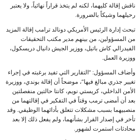
ناقش إقالة كليهما، لكنه لم يتخذ قراراً نهائياً، ولا يعتبر
رحيلهما وشيكاً بالضرورة.
تبحث إدارة الرئيس الأمريكي دونالد ترامب إقالة المزيد
من المسؤولين، من بينهم مدير مكتب التحقيقات
الفيدرالي كاش باتيل، ووزير الجيش دانيال دريسكول،
ووزيرة العمل.
وأضاف المسؤول: “التقارير التي تفيد برغبته في إجراء
تغيير جذري مبالغ فيها”، موضحاً أن إقالة بوندي، ووزيرة
الأمن الداخلي، كريستي نويم، كانتا حالتين منفصلتين
بعد أن أمضى ترمب وقتاً في التفكير في إقالتهما من
منصبيهما بسبب مشكلات تتعلق بأدائهما الوظيفي. وقد
تأخر في إصدار القرار بشأنهما، ولم يفعل ذلك إلا بعد
محادثات استمرت لشهور.