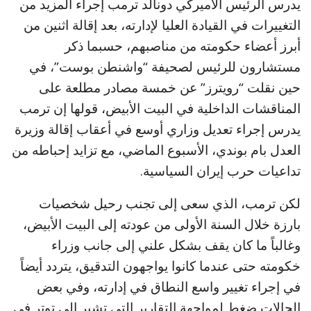
يدرس الرئيس الأميركي دونالد ترمب إجراء المزيد من
التغييرات في القيادة العليا لإدارته، بعد إقالة اثنين من
أبرز أعضاء حكومته من مناصبهم، حسبما ذكر
مستشارون للرئيس لصحيفة “واشنطن بوست”، في
حين نقلت “رويترز” عن خمسة مصادر مطلعة على
المناقشات الداخلية في البيت الأبيض، قولها إن ترمب
يدرس إجراء تعديل وزاري أوسع في أعقاب إقالة وزيرة
العدل بام بوندي، الأسبوع الماضي، مع تزايد إحباطه من
تداعيات حرب إيران السياسية.
لكن ترمب، الذي سعى إلى تجنب رحيل شخصيات
بارزة خلال السنة الأولى من عودته إلى البيت الأبيض،
وغالباً ما كان يقف بشكل علني إلى جانب وزراء
خكومته حتى عندما كانوا يواجهون التدقيق، يتردد أيضاً
في إجراء تغيير واسع النطاق في إدارته، وفي بعض
الحالات ضغط لمواجهة التقارير التي تشير إلى توتر في