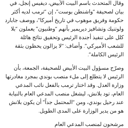
وقال المتحدث باسم البيت الأبيض، ديفيس إنجل، في
بيان لصحيفة “واشنطن بوست”، إن “ترمب لديه أكثر
حكومة وفريق موهوب في تاريخ أميركا”، ووصف جابارد
ولوتنيك وتشافيز ديريمير بأنهم “وطنيون” يعملون “بلا
كلل على تنفيذ أجندة الرئيس وتحقيق نتائج هائلة
للشعب الأميركي”. وأضاف: “لا يزالون يحظون بثقة
الرئيس الكاملة”.
وصرّح مسؤول البيت الأبيض للصحيفة، الجمعة، بأن
الرئيس لا يتطلع إلى ملء منصب بوندي بمجرد مغادرتها
وزارة العدل. وقد اختار ترمب بالفعل نائب المدعي
العام، تود بلانش، ليشغل منصب المدعي العام بالنيابة
عند رحيل بوندي، ومن “المحتمل جداً” أن يكون بلانش
هو من يدير الوزارة على المدى الطويل.
مرشحون لمنصب المدعي العام