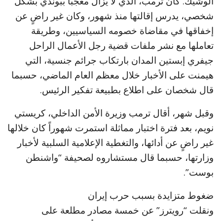
الوشيك. كان ترمب، الذي لا يزال معجباً ببوندي بشكل
شخصي، يدرس إقالتها منذ شهور، وكان غير راضٍ عن
إخفاقها في مقاضاة خصومه السياسيين، وطريقة
تعاملها مع نشر ملفات قضية رجل الأعمال الراحل
جيفري إبستين المدان بارتكاب جرائم جنسية، التي
هيمنت على الأخبار خلال معظم العام الماضي، حسبما
قال شخصان على اطلاع بطبيعة تفكير الرئيس.
وقبل شهر، أقال ترمب وزيرة الأمن الداخلي، كريستي
نويم، بعد فترة اختبار مماثلة استمرت شهوراً كان خلالها
غير راضٍ عن أدائها، والتغطية الإعلامية السلبية لأخبار
وزارتها، حسبما قال مستشاروه لصحيفة “واشنطن
بوست”.
ضغوط متزايدة بسبب حرب إيران
ونقلت “رويترز” عن خمسة مصادر مطلعة على