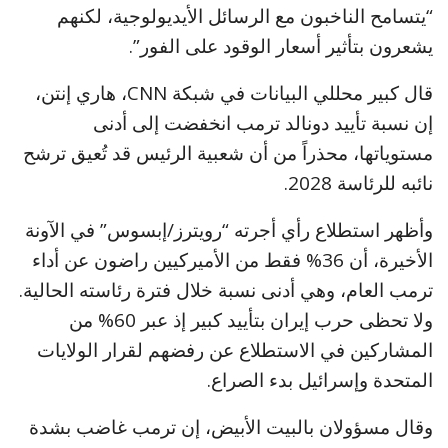
“يتسامح الناخبون مع الرسائل الأيديولوجية، لكنهم
يشعرون بتأثير أسعار الوقود على الفور”.
قال كبير محللي البيانات في شبكة CNN، هاري إنتن،
إن نسبة تأييد دونالد ترمب انخفضت إلى أدنى
مستوياتها، محذراً من أن شعبية الرئيس قد تُعيق ترشح
نائبه للرئاسة 2028.
وأظهر استطلاع رأي أجرته “رويترز/إبسوس” في الآونة
الأخيرة، أن 36% فقط من الأميركيين راضون عن أداء
ترمب العام، وهي أدنى نسبة خلال فترة رئاسته الحالية.
ولا تحظى حرب إيران بتأييد كبير إذ عبر 60% من
المشاركين في الاستطلاع عن رفضهم لقرار الولايات
المتحدة وإسرائيل بدء الصراع.
وقال مسؤولان بالبيت الأبيض، إن ترمب غاضب بشدة