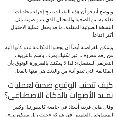
ويوضح أيدجر أن هذه التقنيات تتيح إجراء محادثات
تفاعلية بين الضحية والمحتال الذي يبدو صوته مثل
النسخة الصوتية المقلدة، ما قد يجعل عملية الاحتيال
أكثر إقناعاً.
ويمكن للقراصنة أيضاً أن يجعلوا المكالمة تبدو كأنها آتية
من رقم معروف، عبر تكتيك يعرف باسم «التزييف
التعريفي للمتصل»؛ لذا لا يمكنك بالضرورة الوثوق بأن
المكالمة التي تبدو آتية من والدتك هي منها بالفعل.
كيف تتجنب الوقوع ضحية لعمليات
تقليد الأصوات بالذكاء الاصطناعي؟
وقال هاني فريد، أستاذ في جامعة كاليفورنيا، وكبير
المسؤولين العلميين في شركة «جيت ريل سيكورتي»،