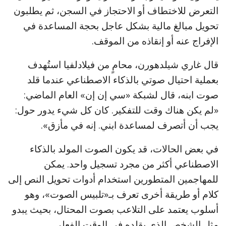
التعرض للاختطاف أو الاحتجاز في السجن، ثم يطلبون
تحويل مبالغ مالية بشكل عاجل بحجة المساعدة في
الإفراج عنه أو إنقاذه من الموقف.
قال غاري شيلدهورن، محامٍ من فيلادلفيا استُهدف
بعملية احتيال صوتي بالذكاء الاصطناعي عندما قلد
صوت ابنه، قال لشبكة «سي إن إن» العام الماضي:
«لم يكن هناك وقت للتفكير. كان كل شيء يدور حول:
يجب أن أتصرف لمساعدة ابني. إنه في مأزق».
في بعض الحالات، قد يكون الصوت المولد بالذكاء
الاصطناعي أكثر من مجرد تسجيل واحد. يمكن
للمهاجمين المتطورين استخدام أدوات تحويل النص إلى
كلام أو طريقة أخرى تعرف بـ«تلبيس الصوت»، وهو
أسلوب يعتمد على التلاعب بصوت المحتال، بحيث يبدو
مثل الشخص الذي يقلده في الوقت الفعلي.