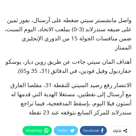
واصل مانشستر سيتي ضغطه على آرسنال، بفوز ثمين
على ضيفه سندرلاند (3-0) بملعب الاتحاد، اليوم السبت،
ضمن منافسات الجولة 15 من الدوري الإنجليزي
الممتاز.
أهداف المان سيتي جاءت عن طريق روبن دياز، يوسكو
جفارديول وفيل فودين، في الدقائق (31، 35 و65).
الانتصار رفع رصيد السيتي للنقطة 31، مقلصا الفارق
مع آرسنال إلى نقطتين، مستغلا الهدية التي قدمها له
أستون فيلا اليوم، بإسقط المدفعجية، فيما تراجع
سندرلاند للمركز السابع بتوقفه عند 23 نقطة
WhatsApp
Twitter
Facebook
شارك