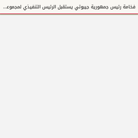
فخامة رئيس جمهورية جيبوتي يستقبل الرئيس التنفيذي لمجموعة المبارك للإنشاءات والتطوير العقاري ويؤكد دع...