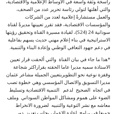
راسخة وثقة واسعة في الأوساط الإعلامية والاقتصادية،
والتي أهلتها لتولي رئاسة تحرير عدد من الصحف،
والعمل مستشارةً إعلامية لعدد من الشركات
والمؤسسات الاقتصادية، فقد تقرر تعيينها مديرةً لقناة
سودانية 24 (S24)، لقيادة مسيرة القناة وتحقيق رؤيتها
الاستراتيجية في بناء إعلام مهني حديث يسهم بفاعلية
في دعم جهود التعافي الوطني وإعادة البناء والتنمية.
*هذا ما جاء في بيان القناة والتي ألحقت قرار تعيين
الاستاذة سميه مديرا عاما الحقته بقراراكثر شجاعة
وقفزة نوعية نحو التطويربتعيين الجميلة مشاعر عثمان
مديرا التسويق والاتصال المؤسسي وهي خطوة تصب
في اتجاه الصحيح لدعم التنمية الاقتصادية وتسليط
الضوء على هموم ومشاكل المواطن السوداني وملف
معاشه مع نشر التوعية والتنبيه لضرورة الانخراط
جميعا في برامج اعادة الإعمار، بجانب تعزيز دور