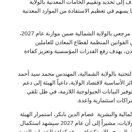
ف إلى تحديد وتقييم الخامات المعدنية بالولاية
 يسهم في تعظيم الاستفادة من الموارد المعدنية
وكشف هرون خطة لإنشاء معمل مركزي مرجعي بالولاية الشمالية ضمن موازنة عام 2027،
القوانين المنظمة لقطاع المعادن للعاملين
عادن، بهدف رفع القدرات المؤسسية وتعزيز كفاءة
لتحتية بالولاية الشمالية، المهندس محمد سيد أحمد
الأساسية لاقتصاد الولاية، داعياً الهيئة إلى دعم
توفير البيانات الجيولوجية اللازمة، في ظل تلقي
اكات استثمارية واعدة.
المالية والبشرية عصام الدين بابكر، استمرار الهيئة
في تنفيذ برنامج تأهيل وتطوير مكاتبها بالولايات، مشيراً إلى أن عام 2027 سيشهد استكمال
ل المسح والاستكشاف ورفع كفاءة الخدمات الفنية