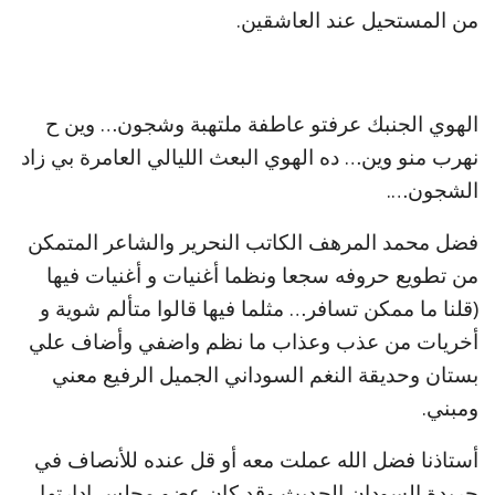
من المستحيل عند العاشقين.
الهوي الجنبك عرفتو عاطفة ملتهبة وشجون… وين ح
نهرب منو وين… ده الهوي البعث الليالي العامرة بي زاد
الشجون….
فضل محمد المرهف الكاتب النحرير والشاعر المتمكن
من تطويع حروفه سجعا ونظما أغنيات و أغنيات فيها
(قلنا ما ممكن تسافر… مثلما فيها قالوا متألم شوية و
أخريات من عذب وعذاب ما نظم واضفي وأضاف علي
بستان وحديقة النغم السوداني الجميل الرفيع معني
ومبني.
أستاذنا فضل الله عملت معه أو قل عنده للأنصاف في
جريدة السودان الحديث وقد كان عضو مجلس إدارتها