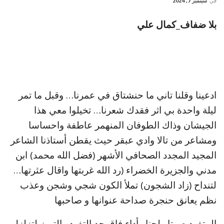
في
سبتمبر 7, 2024
بلا ضفاف_كمال علي
ادعينا وقلنا تاني ما حنشتاق في عمرنا… وقبل ما تمر
ليلة واحدة بي اثر فقدك شعرنا… تخيلوا معي هذا
الجيشان وذاك الطوفان المنهمر عاطفة واحساسا
ومشاعر من تالا وادي عبقر حيث يقطن أستاذنا الشاعر
المجيد المجدد الصحافي الأشهر (فضل الله محمد) ابن
مدني والجزيرة الخضراء (رد الله غربتها واقال عثرتها…
لتنداح (زاد الشجون) تملأ الكون شجي وشجن وعذب
نظم يعانق حنجرة صداحة عنوانها و صاحبها
المتفرد صوتا ولحنا وأداء فاق حد التفرد والتميز لتزلزل