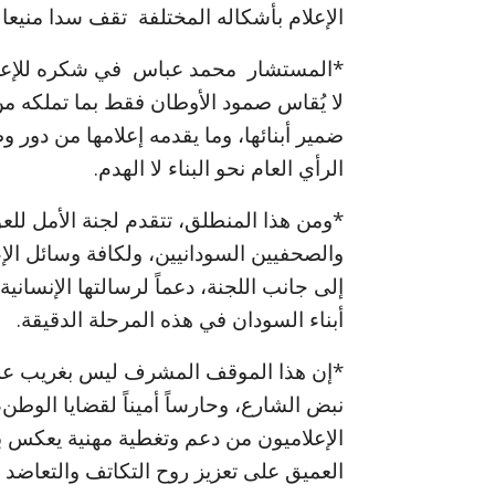
الإعلام بأشكاله المختلفة تقف سدا منيعا 
*المستشار محمد عباس في شكره للإعلام
لا يُقاس صمود الأوطان فقط بما تملكه من
ضمير أبنائها، وما يقدمه إعلامها من دور
الرأي العام نحو البناء لا الهدم.
*ومن هذا المنطلق، تتقدم لجنة الأمل للع
والصحفيين السودانيين، ولكافة وسائل الإعل
إلى جانب اللجنة، دعماً لرسالتها الإنساني
أبناء السودان في هذه المرحلة الدقيقة.
*إن هذا الموقف المشرف ليس بغريب على ا
نبض الشارع، وحارساً أميناً لقضايا الوطن،
الإعلاميون من دعم وتغطية مهنية يعكس
العميق على تعزيز روح التكاتف والتعاضد بي