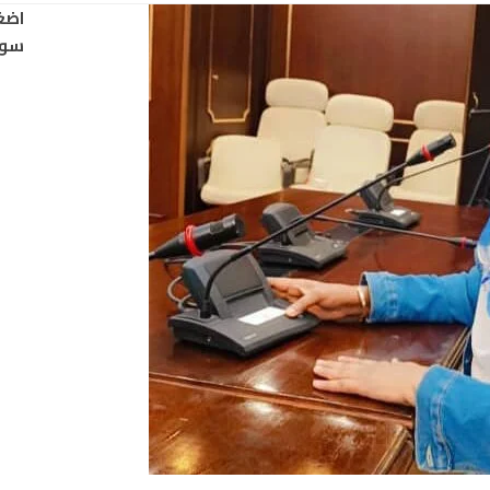
اضغ
سود