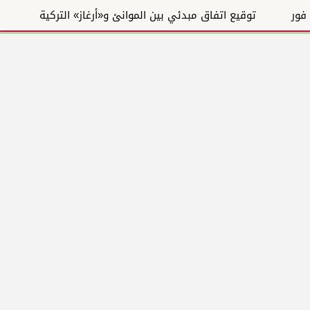
توقيع اتفاق مبدئي بين الموانئ و«أرغاز» التركية