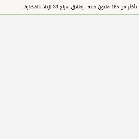
بأكثر من 165 مليون جنيه.. إطلاق سراح 33 نزيلاً بالقضارف