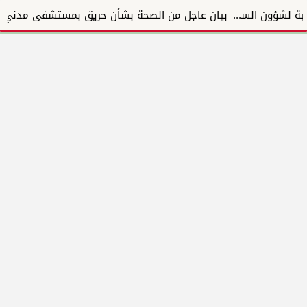
تعيين السفير كريم مختار نائباً مساعداً لوزير الخارجية لشؤون السودان وجنوب السودان
بيان عاجل من الصحة بشأن حريق بمستشفى مدني