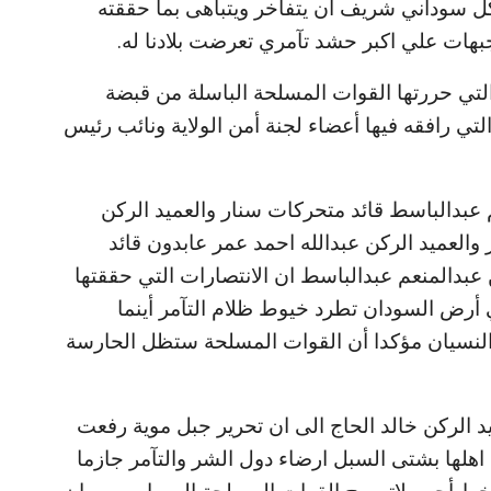
كل سوداني شريف ان يتفاخر ويتباهى بما حققته
هات علي اكبر حشد تآمري تعرضت بلادنا له.
لتي حررتها القوات المسلحة الباسلة من قبضة
لتي رافقه فيها أعضاء لجنة أمن الولاية ونائب رئيس
 عبدالباسط قائد متحركات سنار والعميد الركن
العميد الركن عبدالله احمد عمر عابدون قائد
عبدالمنعم عبدالباسط ان الانتصارات التي حققتها
أرض السودان تطرد خيوط ظلام التآمر أينما
نسيان مؤكدا أن القوات المسلحة ستظل الحارسة
يد الركن خالد الحاج الى ان تحرير جبل موية رفعت
 اهلها بشتى السبل ارضاء دول الشر والتآمر جازما