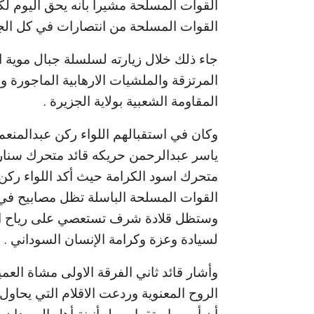
القوات المسلحة مشيرا بأنه يحق اليوم ل
القوات المسلحة من انتصارات في كل الجب
جاء ذلك خلال زيارته لسلسلة جبال موية ا
المرتزقة والملشيات الارهابية الماجورة وا
المقاومة الشعبية بولاية الجزيرة .
وكان في استقبالهم اللواء ركن عبدالمنعم
ياسر عبدالرحمن حريكه قائد متحرك سنار و
متحرك اسود الكرامة حيث أكد اللواء ركن 
القوات المسلحة الباسلة تظل مصابيح في 
وستظل قلادة شرف تستعصي على رياح ال
لسيادة وعزة وكرامة الإنسان السوداني .
وأشار قائد ثاني الفرقة الاولى مشاة العم
الروح المعنوية وردعت الاقلام التي يحاول