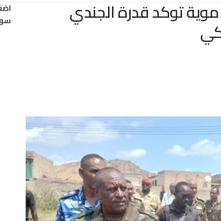
 موية توكد قدرة الجندي
اضغ
سود
يكي