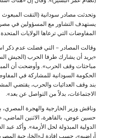
(نظام عمر البشير)». وقال إن «هناك أسلح
وتحدثت مصادر سودانية (التقت المبعوث ال
يستهدف التشاور مع المسؤولين في مصر، 
المفاوضات التي ترعاها الولايات المتحدة 
وقالت المصادر – التي فضلت عدم ذكر اس
«يريد أن يشارك طرفا الحرب (الجيش السو
مباحثات وقف الحرب». وأوضحت أن المبعو
الحكومة السودانية للمشاركة في المفاوض
بند وقف العدائيات والحرب، يقتضي المشا
الاجتماعات، بدلاً من التواصل عن بعد».
وناقش وزير الخارجية والهجرة المصري، ب
حسين عوض، بالقاهرة، الاثنين الماضي، «ن
الدولية المبذولة لحل الأزمة». وأكد عبد 
أراضيه»، حسب إفادة لـ«الخارجية المصري