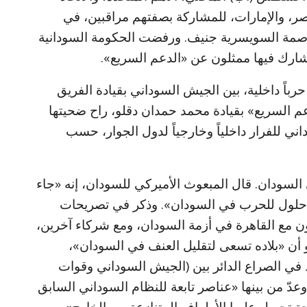
مصر، والإمارات، للمشاركة بصفتهم مراقبين، في
اصمة السويسرية جنيف. ورفضت الحكومة السودانية
ارك فيها ممثلون عن «الدعم السريع».
يشهد السودان منذ أبريل (نيسان) 2023 حرباً داخلية، بين الجيش السوداني بقيادة الفريق
عم السريع» بقيادة محمد حمدان دقلو، راح ضحيتها
دفعت نحو 13 مليون سوداني للفرار داخلياً وخارجياً لدول الجوار، حسب
سودان. قال المبعوث الأميركي للسودان، إنه «جاء
 حلول للحرب في السودان». وذكر في تصريحات
ون مع القاهرة في أزمة السودان، ومع شركاء آخرين،
و أن «بلاده تسعى لتقليل العنف في السودان»،
 في الصراع الدائر بين (الجيش السوداني وقوات
وعدّ من بينها «عناصر تابعة للنظام السوداني السابق