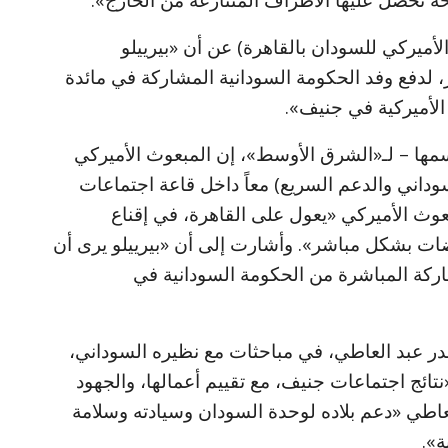
ة تحصل عليها الأطراف المتنازعة من الخارج».
أميركي للسودان بالقاهرة) عن أن «بيرييلو
لدفع وفد الحكومة السودانية المشاركة في مائدة
الأميركية في جنيف».
مها – لـ«الشرق الأوسط»، إن المبعوث الأميركي
داني والدعم السريع) معاً داخل قاعة اجتماعات
ث الأميركي «يعول على القاهرة، في إقناع
ات بشكل مباشر». وأشارت إلى أن «بيرييلو يرى أن
ركة المباشرة من الحكومة السودانية في
در عبد العاطي، في مباحثات مع نظيره السوداني،
تائج اجتماعات جنيف، مع تقييم أعمالها، والجهود
العاطي «دعم بلاده لوحدة السودان وسيادته وسلامة
ة».