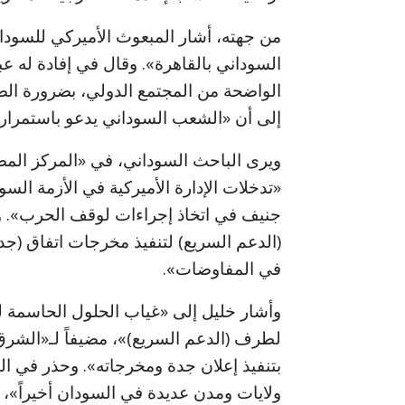
من جهته، أشار المبعوث الأميركي للسودا
السوداني بالقاهرة». وقال في إفادة له ع
الواضحة من المجتمع الدولي، بضرورة الض
إلى أن «الشعب السوداني يدعو باستمرار إل
ويرى الباحث السوداني، في «المركز المص
«تدخلات الإدارة الأميركية في الأزمة ال
جنيف في اتخاذ إجراءات لوقف الحرب».
(الدعم السريع) لتنفيذ مخرجات اتفاق (جد
في المفاوضات».
وأشار خليل إلى «غياب الحلول الحاسمة ل
لطرف (الدعم السريع)»، مضيفاً لـ«الشرق ا
بتنفيذ إعلان جدة ومخرجاته». وحذر في ا
ولايات ومدن عديدة في السودان أخيراً»، 