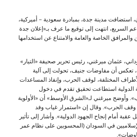
، استضافت مدينة جدة، بمبادرة سعودية – أميركية،
م السريع، انتهت إلى توقيع ما عرف بـ«إعلان جدة
 والمرافق الخاصة والعامة والامتناع عن استخدامها
داني، عثمان ميرغني، رئيس تحرير صحيفة «التيار»
ية، تعكس أن مفاوضات جنيف، تحولت إلى آلية
أطراف المختلفة، لوقف الحرب، وإنفاذ المساعدات
طة الدولية استطاعت تحقيق تقدم في دخول
». وأوضح ميرغني لـ«الشرق الأوسط» أن «الأولوية
 وقف الحرب». وقال إن «استمرار غياب وفد
قبة أمام إنجاح الجهود الدولية». وأشار إلى تأثير
إسلاميين في السودان (المحسوبين على نظام عمر
اوضات».