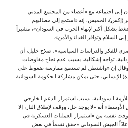
ن إلى اجتماعه مع «أعضاء من المجتمع المدني
بر (إكس)، الخميس، إنه «استمع إلى مطالبهم
غط بشكل أكبر لإنهاء الحرب في السودان»، مشيراً
ى السلام وتوافر الغذاء والأمن».
ري للفكر والدراسات السياسية»، صلاح خليل، أن
سودانية، تواجه إشكالية، بسبب عدم نجاح مفاوضات
 وقال إن «واشنطن لم تستطع ممارسة ضغوط على
ة) الإنساني، حتى يمكن مشاركة الحكومة السودانية
لأزمة السودانية، بسبب استمرار الدعم الخارجي
لأوسط» أنه «لا يوجد حل، ووقف لإطلاق النار، إلا
لوقت نفسه من «استمرار العمليات العسكرية في
عادّاً الجيش السوداني «حقق تقدماً في بعض