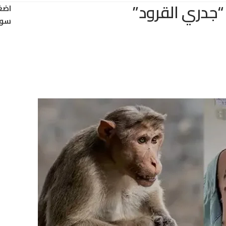
 “جدري القرود”
اضغ
سود