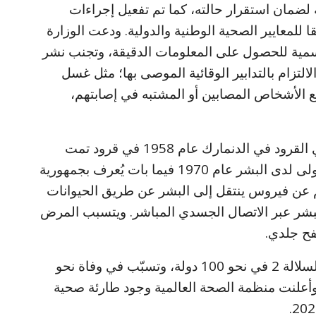
 لضمان استقرار حالته، كما تم تفعيل إجراءات
ا للمعايير الصحية الوطنية والدولية. ودعت الوزارة
رسمية للحصول على المعلومات الدقيقة، وتجنب نشر
التزام بالتدابير الوقائية الموصى بها؛ مثل غسل
مع الأشخاص المصابين أو المشتبه في إصابتهم،
جدير بالذكر انه تمّ اكتشاف فيروس جدري القرود في الدنمارك عام 1958 في قرود تمت
تربيتها لأغراض البحث. واكتُشف للمرة الأولى لدى البشر عام 1970 فيما بات يُعرف بجمهورية
م عن فيروس ينتقل إلى البشر عن طريق الحيوانات
البشر عبر الاتصال الجسدي المباشر. ويتسبب المرض
فح جلدي.
في عام 2022، انتشر وباء عالمي يحمل السلالة 2 في نحو 100 دولة، وتسبّب في وفاة نحو
 نحو 90 ألف إصابة. وأعلنت منظمة الصحة العالمية وجود طارئة صحية