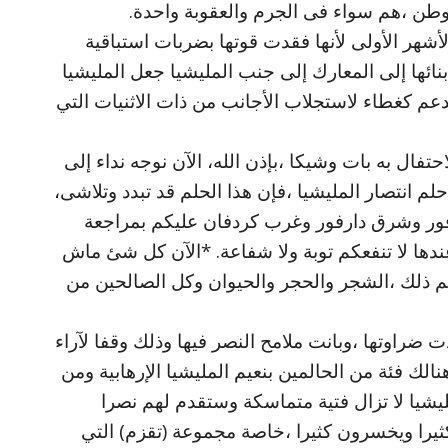
لوطن ،هم سواء فى الجرم والعقوبة واحدة.
أشهر الأولى لأنها فقدت قوتها بضربات استباقية
نائها إلى المعارك إلى جنب المليشيا جعل المليشيا
عم كغطاء لاستجلاب الأجانب من ذات الاثنيات التي
حتفال به بات وشيكا ،بإذن الله، الآن نوجه نداء إلى
حلم انتصار المليشيا ،فإن هذا الحلم قد تبدد وتلاشى،
ارفور وشرق دارفور وغرب كردفان عليكم بمراجعة
ندها لا تنفعكم توبة ولا شفاعة. *الآن كل شئ ماش
 ذلك ،الشجر والحجر والحيوان وكل الصالحين من
ضراوتها ،وبانت ملامح النصر فيها وذلك وقفا لآراء
نالك فئة من الحالمين بنعيم المليشيا الإرهابية ومن
يشيا لا تزال فتية متماسكة وستقدم لهم نصرا
ثيرا ويخسرون كثيرا ،خاصة مجموعة (تقزم) التي