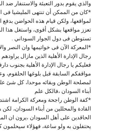
والذي يقوم بدور التعبئة والاستنفار ضد ا
*كان من الممكن أن تنتهى المليشيا فى ال
لمواقعها، ولكن قيام هذه الحواضن بدفع اب
تعزز مواقعها بشكل أقوى، واستغل هذا الد
تستوطن فى دول الجوار السوداني .
*المعركة الآن فى خواتيمها وان النصر والا
رجال الإدارة الأهلية الذين مازال يراودهم 
فعليكم يا رجال الإدارة الأهلية بجنوب د
مواقفكم السابقة قبل بلوغها الحلقوم، وع
لمصلحة الوطن وبقائه موحدا، كل شئ علم
أبناء السودان ،فالكل علم
*كفة الوطن راجحة ومعركة الكرامة اشتدت 
القادة والمحللين من أبناء السودان، لكن ه
الحاقدين على أهل السودان ،يرون ان المل
يحتفلون به ولو ساعة، فهؤلاء سيحلمون ك