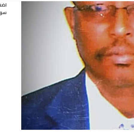
اضغ
سود