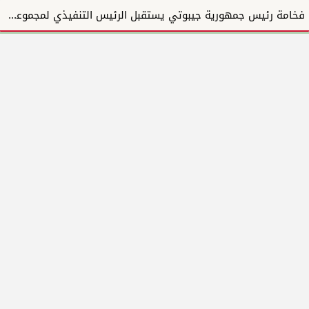
فخامة رئيس جمهورية جيبوتي يستقبل الرئيس التنفيذي لمجموعة المبارك للإنشاءات والتطوير العقاري ويؤكد دع...