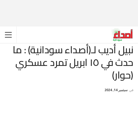
نبيل أديب لـ(أصداء سودانية) : ما
حدث في ١٥ ابريل تمرد عسكري
(حوار)
في
سبتمبر 14, 2024