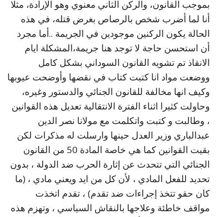
بموجب القانون، والركن الثاني معنوي وهو الإرادة، مثلا
أنا لما أضرب شخص بالرصاص بغرض قتله، في هذه
الحالة يكون الركنين موجودين في الجريمة ..أما مجرد
أن استحسن حاجة لا توجد هنا جريمة،المشكلة ايام
الانقاذ تم تشويه القانون السوداني بشكل كامل
ووضعت مواد انا كتبت كتاب في نقضها وأوضحت عيوبها
وكيف انها مخالفة للقانون الجنائي والدستور وغيره،
وحاولت كثيرا اثناء الفترة الانتقالية تعديل هذه القوانين
، وطالبت و كتبت واتكلمت مع مولانا نصر الدين
عبدالباري وزير العدل حينها وارسلت له مذكرات لكن
بقيت القوانين كما هي خاصة المادة 50 من القانون
الجنائي التي تتحدث عن إثارة الحرب ضد الدولة ، بدون
تحديد للفعل المادي ، لأن كل من ايد ويعني مادي ، (ما
كان حقو تتخذ إجراءات ضد تقدم) ، تقدم اتخذت
مواقف خاطئة وعلاجها بالنقاش السياسي ، وتهزم هذه