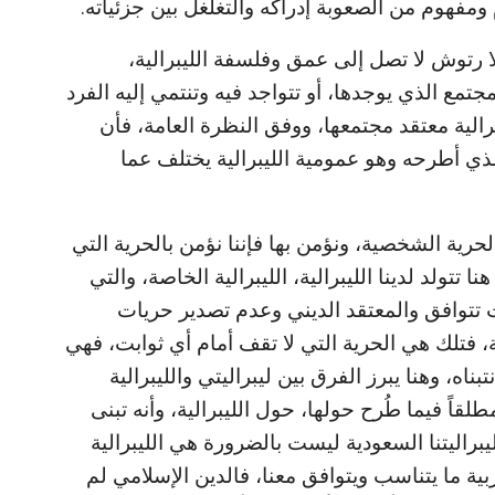
م ومفهوم من الصعوبة إدراكه والتغلغل بين جزئياته.
 رتوش لا تصل إلى عمق وفلسفة الليبرالية،
تمع الذي يوجدها، أو تتواجد فيه وتنتمي إليه الفرد
برالية معتقد مجتمعها، ووفق النظرة العامة، فأن
لذي أطرحه وهو عمومية الليبرالية يختلف عما
رية الشخصية، ونؤمن بها فإننا نؤمن بالحرية التي
 تتولد لدينا الليبرالية، الليبرالية الخاصة، والتي
ت تتوافق والمعتقد الديني وعدم تصدير حريات
طلقة، فتلك هي الحرية التي لا تقف أمام أي ثوابت، فهي
تبناه، وهنا يبرز الفرق بين ليبراليتي والليبرالية
لقاً فيما طُرح حولها، حول الليبرالية، وأنه تبنى
 ليبراليتنا السعودية ليست بالضرورة هي الليبرالية
غربية ما يتناسب ويتوافق معنا، فالدين الإسلامي لم