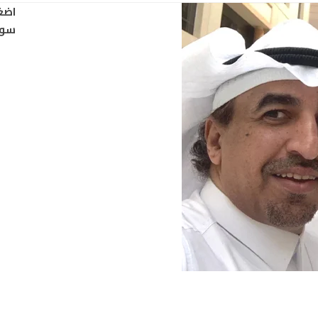
اضغ
سود