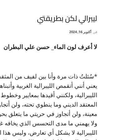
ليبرالي لكن بطريقتي
في
أكتوبر 16, 2024
لا أعرف لون الماء_ حسن علي البطران
*سُئلتُ ذات مرة وأنا بين لفيف من المثقفي
يعني أنني أتقمص الليبرالية الغربية وأتبنا
الليبرالية، ولكنني أقيدها بمعايير وخطوط
المعتقد الديني وما ينطوي تحته، ولن أت
معينة، ولن أتجاوز في حريتي ما يتعلق بحري
ولا يهمني ما مدى التحسس الذي يخافه غي
الليبرالية لا يشكل أي تعارض، وليس هذا ال