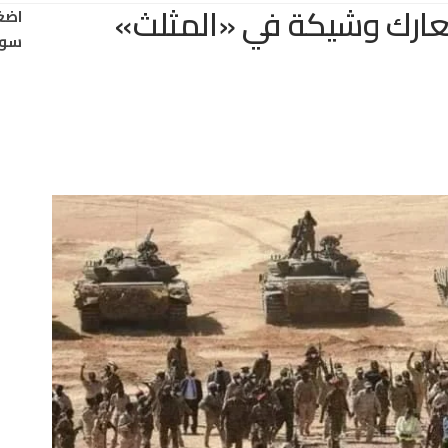
ارك وشيكة في «المثلث»
اضغ
سود