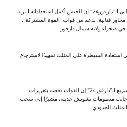
وقال مصدر عسكري رفيع بالجيش السوداني لـ”دارفور24″ إن الجيش أكمل استعداداته البرية
حاور قتالية، بدعم من قوات “القوة المشتركة”،
في صحراء ولاية شمال دارفور.
ستعادة السيطرة على المثلث تمهيدًا لاسترجاع
وفي المقابل، قال مصدر بقوات الدعم السريع لـ”دارفور24″ إن القوات دفعت بتعزيزات
ة قتالية، إلى جانب منظومات تشويش حديثة، مشيرًا إلى سحب
لمثلث الحدودي.