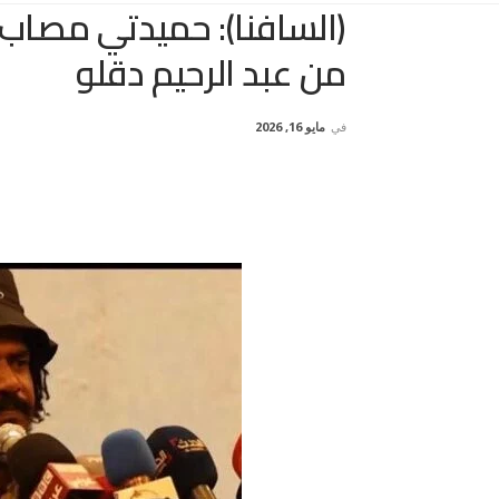
(السافنا): حميدتي مصاب.
من عبد الرحيم دقلو
في
مايو 16, 2026