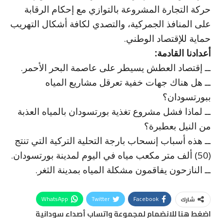
حركة التجارة المشروعة بالتوازي مع إحكام الرقابة
على المنافذ الجمركية، والتصدي لكافة أشكال التهريب
حماية للإقتصاد الوطني.
أعدادنا القادمة:
ــ إقتصاد العطش يسيطر على عاصمة البحر الأحمر.
ــ هل هناك جهات خفية تعرقل مشاريع المياه
ببورتسودان؟
ــ لماذا فشل مشروع تغذية بورتسودان بالمياه العذبة
من النيل بعطبرة؟
ــ هذه أسباب إنسحاب بارجة التحلية التركية التي تنتج
(50) ألف متر مكعب مياه في اليوم لمدينة بورتسودان.
ــ النازحون يفاقمون مشكلة المياه بمدينة الثغر.
WhatsApp
Twitter
Facebook
شارك
اضغط هنا للانضمام لمجموعة واتساب أصداء سودانية