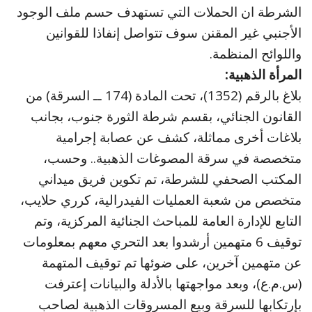
الشرطة ان الحملات التي تستهدف حسم ملف الوجود
الأجنبي غير المقنن سوف تتواصل إنفاذا للقوانين
واللوائح المنظمة.
المرأة الذهبية:
بلاغ بالرقم (1352)، تحت المادة (174 ــ السرقة) من
القانون الجنائي، بقسم شرطة الثورة جنوب، بجانب
بلاغات أخرى مماثلة، كشف عن عصابة إجرامية
متخصصة في سرقة المصوغات الذهبية.. وحسب،
المكتب الصحفي للشرطة، تم تكوين فريق ميداني
متخصص من شعبة العمليات الفيدرالية، كرري حلايب،
التابع للإدارة العامة للمباحث الجنائية المركزية، وتم
توقيف 6 متهمين أرشدوا بعد التحري معهم بمعلومات
عن متهمين آخرين، على ضوئها تم توقيف المتهمة
(س.م.ع)، وبعد مواجهتها بالأدلة والبيانات إعترفت
بإرتكابها للسرقة وبيع المسروقات الذهبية لصاحب