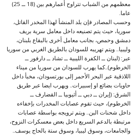
معظمهم من الشباب تتراوح أعمارهم بين (18 ــ 25)
عاما.
وحسب المصادر فإن بلد المنشأ لهذا المخدر القاتل،
سوريا، حيث يتم تصنيعه داخل معامل سرية بريف
دمشق وحمص، بجانب معامل أخرى بالبقاع بلبنان،
وليبيا.. ويتم تهريبه للسودان بالطريق الغربي من سوريا
عبر: (لبنان ــ الكفرة الليبية ــ تشاد ــ دارفور ــ
الخرطوم)..كما يهرب للسودان من سوريا من ميناء
اللاذقية عبر البحر الأحمر إلى بورتسودان، مخبأ داخل
حاويات بضائع او إسبيرات.. ويهرب ايضا عبر طريق
الشرق: (إيران ــ دبي ــ أثيوبيا ــ القضارف ــ
الخرطوم)، حيث تقوم عصابات المخدرات بإخفاءه
داخل شحنات البن.. ويتم ترويجه بواسطة عصابات
مرتبطة بالدعم السريع داخل بعض معسكرات النزوح،
والجامعات، وسوق ليبيا، وسوق ستة بالحاج يوسف..