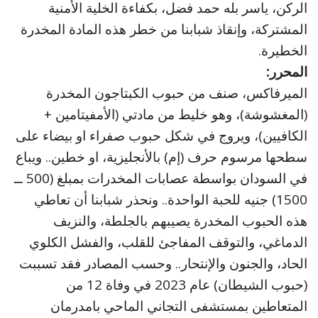
الركن، ياسر بله حمد فضل، بكفاءة الخلية الأمنية
المشتركة، وإنقاذ شبابنا من خطر هذه المادة المخدرة
الخطيرة.
المحرر:
الميرفاكس، صنف من حبوب الكبتاجون المخدرة
(المغشوشة)، وهو خليط من مادتي (الأمفيتامين +
الكافيين)، ويروج في شكل حبوب صفراء او بيضاء على
سطحها مرسوم حرف (إم) بالأنجليزية، او خطين.. ويباع
في السودان بواسطة عصابات المخدرات بمبلغ (500 ــ
1500) جنيه للحبة الواحدة.. ونحذر شبابنا أن تعاطي
هذه الحبوب المخدرة يصيبهم بالجلطة، والنزيف
الدماغي، والتوقف المفاجئ للقلب، والفشل الكلوي
الحاد، والجنون والإنتحار.. وحسب المصادر فقد تسببت
(حبوب الشيطان) عام 2023 في وفاة 12 من
المتعاطين بمستشفى التجاني الماحي بامدرمان