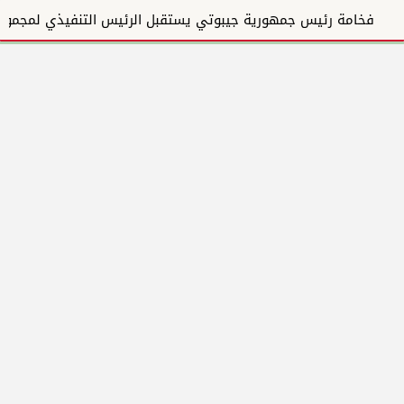
فخامة رئيس جمهورية جيبوتي يستقبل الرئيس التنفيذي لمجموعة المبارك للإنشاءات والتطوير العقاري ويؤكد دع...