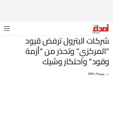
شركات البترول ترفض قيود
“المركزي” وتحذر من “أزمة
وقود” واحتكار وشيك
في
يونيو 16, 2026