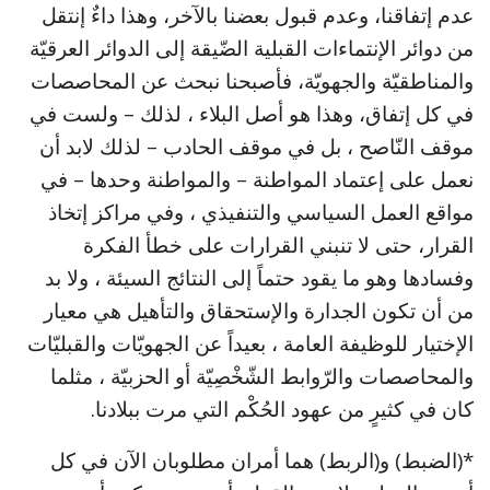
عدم إتفاقنا، وعدم قبول بعضنا بالآخر، وهذا داءٌ إنتقل
من دوائر الإنتماءات القبلية الضّيقة إلى الدوائر العرقيّة
والمناطقيّة والجهويّة، فأصبحنا نبحث عن المحاصصات
في كل إتفاق، وهذا هو أصل البلاء ، لذلك – ولست في
موقف النّاصح ، بل في موقف الحادب – لذلك لابد أن
نعمل على إعتماد المواطنة – والمواطنة وحدها – في
مواقع العمل السياسي والتنفيذي ، وفي مراكز إتخاذ
القرار، حتى لا تنبني القرارات على خطأ الفكرة
وفسادها وهو ما يقود حتماً إلى النتائج السيئة ، ولا بد
من أن تكون الجدارة والإستحقاق والتأهيل هي معيار
الإختيار للوظيفة العامة ، بعيداً عن الجهويّات والقبليّات
والمحاصصات والرّوابط الشّخْصِيّة أو الحزبيّة ، مثلما
كان في كثيرٍ من عهود الحُكْم التي مرت ببلادنا.
*(الضبط) و(الربط) هما أمران مطلوبان الآن في كل