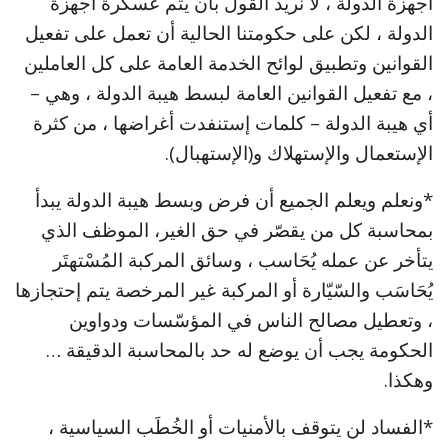
أجهزة الدولة ، لا نريد القول بأن يتم عسكرة أجهزة
الدولة ، لكن على حكومتنا الحالية أن تعمل على تفعيل
القوانين وتطبيق لوائح الخدمة العامة على كل العاملين
، مع تفعيل القوانين العامة لبسط هيبة الدولة ، وهي –
أي هيبة الدولة – كلمات إستنفدت أغراضها ، من كثرة
الإستعمال والإستهلاك و(الإستهبال).
*ونعلم ويعلم الجميع أن فرض وبسط هيبة الدولة يبدأ
بمحاسبة كل من يقصّر في حق الغير، الموظف الذي
يتأخر عن عمله يُحَاسب ، وسائق المركبة المُسْتهتَر
يُحَاسَب والسّيّارة أو المركبة غير المرخصة يتم إحتجازها
، وتعطيل مصالح الناس في المؤسّسات ودواوين
الحكومة يجب أن يوضع له حد بالمحاسبة الدقيقة …
وهكذا.
*الفساد لن يتوقف بالأمنيات أو الخُطَب السياسية ،