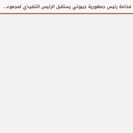
فخامة رئيس جمهورية جيبوتي يستقبل الرئيس التنفيذي لمجموعة المبارك للإنشاءات والتطوير العقاري ويؤكد دع...