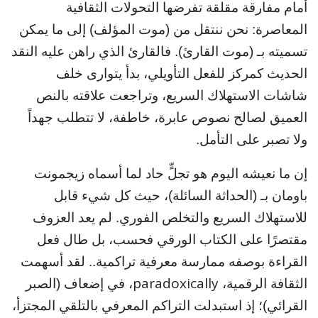
أمام مفارقة مقلقة تفرضها التحولات الثقافية
المعاصرة: نحن ننتقل من (موت المؤلف) إلى ما يمكن
تسميته بـ (موت القارئ). فالقارئ الذي راهن عليه النقد
الحديث كمركز للفعل التأويلي، بدأ يتوارى خلف
شاشات الاستهلاك السريع، وتراجعت علاقته بالنص
العميق لصالح نصوص عابرة، خاطفة، لا تتطلب جهداً
ولا تصبر على التأمل.
إن ما نعيشه اليوم هو تجلٍّ حاد لما أسماه زيجمونت
باومان بـ (الحداثة السائلة)، حيث كل شيء قابل
للاستهلاك السريع والتخلص الفوري. لم يعد العزوف
مقتصرًا على الكتاب الورقي فحسب، بل طال فعل
القراءة بوصفه ممارسة معرفية تراكمية.. لقد أسهمت
paradoxically
الثقافة الرقمية،
، في إضعاف (الصبر
القرائي)؛ إذ استبدلت التراكم المعرفي بالتلقي المجتزأ،