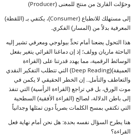
Producer
وحوّلت القارئ من منتج للمعنى (
)
Consumer
إلى مستهلك للانطباع (
)
، يكتفي بـ (اللقطة)
المعرفية بدلاً من (المسار) الفكري.
هذا التحول يضعنا أمام تحدٍّ بيولوجي ومعرفي تشير إليه
الباحثة ماريان وولف؛ إذ إن دماغنا القرائي يتغير بفعل
الوسائط الرقمية، مما يهدد قدرتنا على (القراءة
Deep Reading
العميقة)
(
)
التي تتطلب التفكير النقدي
والتعاطف والتأمل.. إن الخطر الحقيقي لا يكمن في
موت الورق، بل في تراجع (القراءة الرأسية) التي تنفذ
إلى باطن الدلالة، لصالح (القراءة الأفقية) السطحية
التي تكتفي بمسح الكلمات بصرياً دون تمثلها وجدانياً
هنا يطرح السؤال نفسه بحدة: هل نحن أمام نهاية فعل
القراءة؟