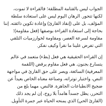
الجواب ليس بالقتامة المطلقة؛ فالقراءة لا تموت،
لكنها تتحور. الرهان اليوم ليس على استعادة سلطة
المؤلف، بل على (إنقاذ القارئ) وإعادة تكوين ذائقته. إننا
بحاجة إلى استعادة القراءة بوصفها (فعل مقاومة)؛
مقاومة لسرعة العصر، ومقاومة لخوارزميات التلقي
التي تفرض علينا ما نقرأ وكيف نفكر.
إن القراءة الحقيقية هي فعل (بطء) متعمد في عالم
يتسارع بجنون. هي فعل مقاوم يرفض (اللقمة
المعرفية) السائغة، ويصر على حق القارئ في مواجهة
النص، واختبار توتراته، وصناعة معناه الخاص بعيداً عن
ضجيج الانطباعات الجاهزة. فالنص، مهما بلغ من
التحرر، يظل جسداً هامداً بلا روح، إن لم يجد ذلك
(القارئ الحي) الذي يمنحه الحياة عبر جمرة التأويل.