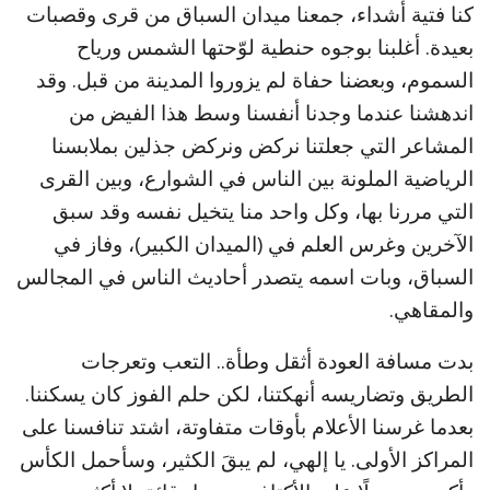
كنا فتية أشداء، جمعنا ميدان السباق من قرى وقصبات
بعيدة. أغلبنا بوجوه حنطية لوّحتها الشمس ورياح
السموم، وبعضنا حفاة لم يزوروا المدينة من قبل. وقد
اندهشنا عندما وجدنا أنفسنا وسط هذا الفيض من
المشاعر التي جعلتنا نركض ونركض جذلين بملابسنا
الرياضية الملونة بين الناس في الشوارع، وبين القرى
التي مررنا بها، وكل واحد منا يتخيل نفسه وقد سبق
الآخرين وغرس العلم في (الميدان الكبير)، وفاز في
السباق، وبات اسمه يتصدر أحاديث الناس في المجالس
والمقاهي.
بدت مسافة العودة أثقل وطأة.. التعب وتعرجات
الطريق وتضاريسه أنهكتنا، لكن حلم الفوز كان يسكننا.
بعدما غرسنا الأعلام بأوقات متفاوتة، اشتد تنافسنا على
المراكز الأولى. يا إلهي، لم يبقَ الكثير، وسأحمل الكأس