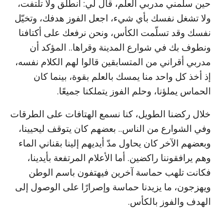
حين سلّمني مدربي العلم، قال لي: انطلق ولا تلتفت،
ولا تشغل نفسك بأي شيء، اجعل الفوز هدفك، وتخيّل
نفسك وقد تسلّمت الكأس، ونحن نرفعك على أكتافنا
ونطوف بك في شوارع المدينة وقراها.. المؤكد أن
مدربي أقراني من المتسابقين قالوا لهم الكلام نفسه،
إذ أخذ كل واحد منا يمسك بالعلم بقوة، بينما كان
الحماس يملؤنا، وحلم الفوز يتملكنا جميعًا.
خلال ركضنا الطويل، كنا نسمع الهتافات على الطرقات
وفي الشوارع من الناس.. بعضهم كان يتوقف ليحيينا،
وبعضهم الآخر كان يحاول مدّ أيديهم إلينا بقناني الماء
وهم يرافقوننا راكضين. أما الأعلام المرتفعة بأيدينا،
فكانت تلهب حماسة آخرين فيهتفون باسم الوطن
ويهزجون، ما يزيدنا حماسة وإصرارًا على الوصول إلى
الهدف والفوز بالكأس.