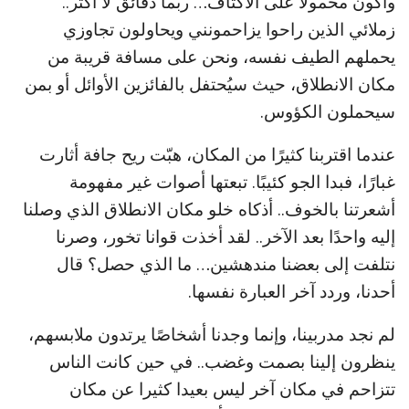
وأكون محمولًا على الأكتاف… ربما دقائق لا أكثر..
زملائي الذين راحوا يزاحمونني ويحاولون تجاوزي
يحملهم الطيف نفسه، ونحن على مسافة قريبة من
مكان الانطلاق، حيث سيُحتفل بالفائزين الأوائل أو بمن
سيحملون الكؤوس.
عندما اقتربنا كثيرًا من المكان، هبّت ريح جافة أثارت
غبارًا، فبدا الجو كئيبًا. تبعتها أصوات غير مفهومة
أشعرتنا بالخوف.. أذكاه خلو مكان الانطلاق الذي وصلنا
إليه واحدًا بعد الآخر.. لقد أخذت قوانا تخور، وصرنا
نتلفت إلى بعضنا مندهشين… ما الذي حصل؟ قال
أحدنا، وردد آخر العبارة نفسها.
لم نجد مدربينا، وإنما وجدنا أشخاصًا يرتدون ملابسهم،
ينظرون إلينا بصمت وغضب.. في حين كانت الناس
تتزاحم في مكان آخر ليس بعيدا كثيرا عن مكان