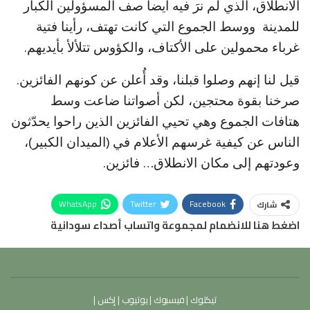
الانطلاق، الذي لم نرَ فيه أيضا صف المسؤولين الكبار
للمدينة ووسط الجموع التي كانت تهتف، رأينا فتية
غرباء محمولين على الأكتاف، والكؤوس تتلألأ بأيديهم.
قيل لنا إنهم وصلوا قبلنا، وقد أُعلن عن كونهم الفائزين.
صرخنا بقوة محتجين، لكن أصواتنا ضاعت وسط
هتافات الجموع وهي تحيي الفائزين الذين راحوا يحدّثون
الناس عن كيفية غرسهم الأعلام في (الميدان الكبير)،
وعودتهم إلى مكان الانطلاق… فائزين.
WhatsApp
Twitter
Facebook
شارك
اضغط هنا للانضمام لمجموعة واتساب أصداء سودانية
تيكتوك
|
فيسبوك
|
يوتيوب
|
إكس
|