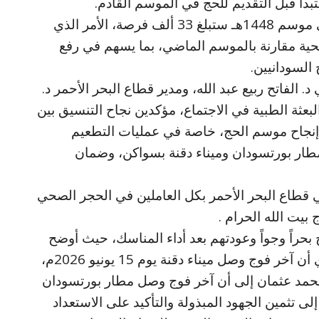
دأ قبل التقديم للحج في الموسم القادم.
وبشّر د. خليل بأن منحة الحج للسودان في موسم 1448هـ ستبلغ 33 ألف فرصة، الأمر الذي
حية مقارنة بالموسم الماضي، بما يسهم في رفع
السودانيين.
. الفاتح ربيع عبد الله، ومدير قطاع البحر الأحمر د.
عثة الطبية في الاجتماع، مؤكدين نجاح التنسيق بين
 في إنجاح موسم الحج، خاصة في عمليات التطعيم
طار بورتسودان وميناء دقنة بسواكن، وضمان
قطاع البحر الأحمر بكل العاملين في الحجر الصحي
بيت الله الحرام .
بحراً وجواً وعودتهم بعد أداء المناسك، حيث أوضح
وج وصل ميناء دقنة يوم 15 يونيو 2026م،
حمد عثمان إلى أن آخر فوج وصل مطار بورتسودان
ص الاجتماع إلى تثمين الجهود المبذولة والتأكيد على الاستعداد