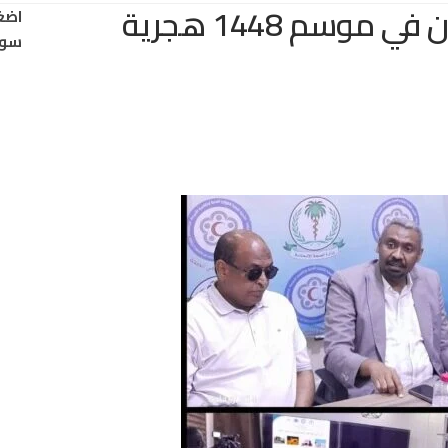
اضغ
سود