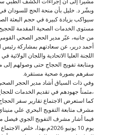
مشيراً إلى أن إجراءات الكشف الطبي ستب
سيواكب بزيادة كبيرة في حجم البعثة الص
مستوى الخدمات الصحية المقدمة للحجيج 
من جانبه، عبّر مدير الحجر الصحي القومي د
أحمد درير، عن سعادتهم بمشاركة رئيس الب
اللجنة العليا الاتحادية واللجان الولائية
ومتابعة تفويج الحجاج حتى وصولهم إلى م
سفرهم بصورة صحية مستقرة.
وفي ذات السياق أشاد مدير الحجر الصحي 
،مثمناً جهودهم في تقديم الخدمات للحجاج 
كما استعرض الاجتماع تقارير سفر الحجاج 
مشرف متابعة التفويج البحري علي منيناي أن آخر ف
فيما أشار مشرف التفويج الجوي فيصل م
يوم 10 يونيو 2026م.بهذا، خل