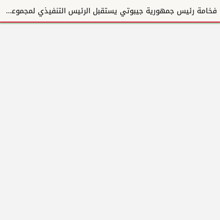
فخامة رئيس جمهورية جيبوتي يستقبل الرئيس التنفيذي لمجموعة المبارك للإنشاءات والتطوير العقاري ويؤكد دع...