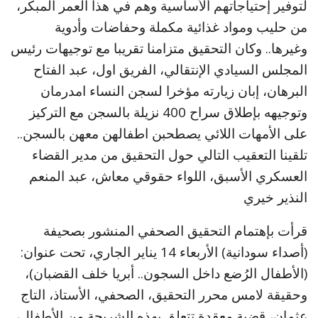
لتوفير إحتياجاتهم الأساسية وهم في هذا العمر المبكر،
من حليب ومواد غذائية مكملة وحفاضات وأدوية
وغيرها.. وكان التحقيق متزامنا تقريبا مع توجيهات رئيس
المجلس السيادي الإنتقالي، الفريق اول، عبد الفتاح
البرهان، إبان زيارته مؤخرا لسجن النساء امدرمان
وتوجيهه بإطلاق سراح 400 نزيلة بالسجن مع التركيز
على الأمهات اللائي يصطحبن اطفالهن معهن بالسجن..
تلقينا التعقيب التالي حول التحقيق من مدير القضاء
العسكري الأسبق، اللواء حقوقي معاش، عبد المنعم
النذير خيري
قرأت بإهتمام التحقيق الصحفي المنشور بصحيفة
(أصداء سودانية) الأربعاء 14 يناير الجاري، تحت عنوان:
(الأطفال الرُضع داخل السجون.. أبريا خلف القضبان)،
وحقيقة لامس محرر التحقيق، الصحفي، الأستاذ، التاج
عثمان، قضية معقدة تتعلق بهذه الشريحة من الأطفال،