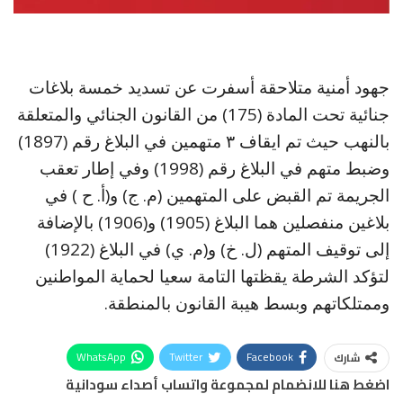
جهود أمنية متلاحقة أسفرت عن تسديد خمسة بلاغات
جنائية تحت المادة (175) من القانون الجنائي والمتعلقة
بالنهب حيث تم ايقاف ٣ متهمين في البلاغ رقم (1897)
وضبط متهم في البلاغ رقم (1998) وفي إطار تعقب
الجريمة تم القبض على المتهمين (م. ج) و(أ. ح ) في
بلاغين منفصلين هما البلاغ (1905) و(1906) بالإضافة
إلى توقيف المتهم (ل. خ) و(م. ي) في البلاغ (1922)
لتؤكد الشرطة يقظتها التامة سعيا لحماية المواطنين
وممتلكاتهم وبسط هيبة القانون بالمنطقة.
WhatsApp
Twitter
Facebook
شارك
اضغط هنا للانضمام لمجموعة واتساب أصداء سودانية