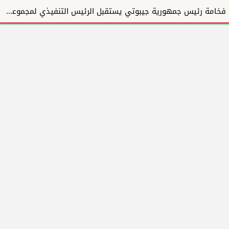
فخامة رئيس جمهورية جيبوتي يستقبل الرئيس التنفيذي لمجموعة المبارك للإنشاءات والتطوير العقاري ويؤكد دع...