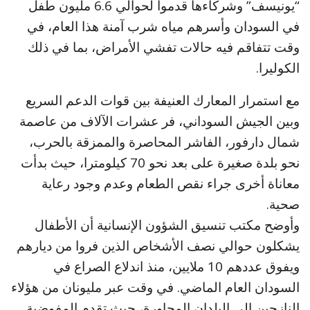
“يونيسف” وشركاءها قدموا لحوالي 6.6 مليون طفل
في السودان وأسرهم مياه شرب آمنة هذا العام، في
وقت تتفاقم فيه حالات تفشي الأمراض، بما في ذلك
الكوليرا.
مع استمرار المعارك العنيفة بين قوات الدعم السريع
وبين الجيش السوداني، فر عشرات الآلاف من عاصمة
شمال دارفور، الفاشر المحاصرة والممزقة بالحرب،
نحو بلدة صغيرة على بعد نحو 70 كيلومترا، حيث بدأت
معاناة أخرى جراء نقص الطعام وعدم وجود رعاية
صحية.
وأوضح مكتب تنسيق الشؤون الإنسانية أن الأطفال
يشكلون حوالي نصف الأشخاص الذين فروا من ديارهم
ويفوق عددهم 10 ملايين، منذ اندلاع الصراع في
السودان العام الماضي. في وقت عبر مليونان من هؤلاء
النازحين إلى البلدان المجاورة، حيث تقدم المفوضية