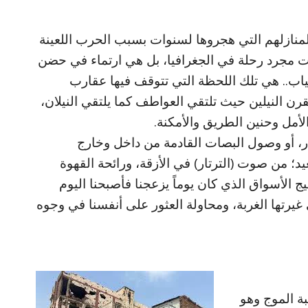
منازلهم التي هجروها لسنوات بسبب الحرب اللعينة
 مجرد رحلة في الجغرافيا، بل هي ارتماء في حضن
ياب.. هي تلك اللحظة التي تتوقف فيها عقارب
رن النيلين حيث تلتقي العواطف كما يلتقي النيلان،
لأمل وحنين الطريق والأمكنة.
ر، أو وصول البصات القادمة من داخل وخارج
د؛ من صوت (الترتار) في الأزقة، ورائحة القهوة
 الأسواق الذي كان يوماً يزعجنا فأصبحنا اليوم
ي غيرتها الغربة، ومحاولة العثور على أنفسنا في وجوه
ة الموج وهو