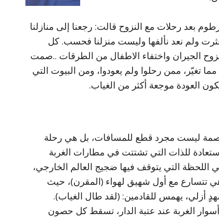
وم بعد رحلات مع النزوح قالت: رجعنا إلى منازلنا
بعثرت ولم نعد نألفها وليست منزلنا فحسب. كل
زوح الجيران واختفاء الاطفال من الطرقات ..صمت
 تغيّر، ممن رحلوا ولم يعودوا، ومن البيوت التي
ون العودة موجعة أكثر من الغياب.
اصمة ليست مجرد قطع للمسافات، بل هي رحلة
تعادة للذات التي تشتتت في مطارات الغربة
 اللحظة التي يتوقف فيها ضجيج العالم الخارجي،
 تتسارع مع أول شهيق لهواء (المقرن)، حيث
هدٍ أزلي، يهمس للقادمين: (لقد طال الغياب).
أسوار الغربة عند عتبة الدار، تسقط كل حصون