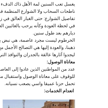
يغسل تعب السنين لمة الأهل ذاك الدفء ا
ناطحات السحاب ولا الشوارع المنظمة في ب
تفاصيل الشوارع: حتى الغبار العالق في زواي
في لحظة العودة وكأنه يرحب بالغائبين الع
ديارهم بعد طول سنين.
الخرطوم ليست مجرد عاصمة، هي نبض يسك
ذهبنا، والعودة إليها هي التصالح الأجمل م
ليجدوا آثارها عالقة بالجدران والنوافذ التي 
معاناة الوصول:
عدد من المواطنين الذين عادوا إلى العا
للوقوف على معاناة الوصول واستقبال من
تحمل حزنا عميقا واسي يصعب نسيانه.
انعدام الخدمات: