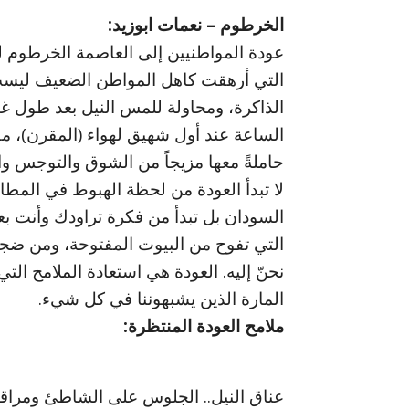
الخرطوم – نعمات ابوزيد:
عودة المواطنيين إلى العاصمة الخرطوم ل
التي أرهقت كاهل المواطن الضعيف ليست
الذاكرة، ومحاولة للمس النيل بعد طول غ
الساعة عند أول شهيق لهواء (المقرن)، مق
حاملةً معها مزيجاً من الشوق والتوجس وا
لا تبدأ العودة من لحظة الهبوط في المطا
السودان بل تبدأ من فكرة تراودك وأنت بعي
التي تفوح من البيوت المفتوحة، ومن ضجيج
نحنّ إليه. العودة هي استعادة الملامح الت
المارة الذين يشبهوننا في كل شيء.
ملامح العودة المنتظرة:
عناق النيل.. الجلوس على الشاطئ ومراقب