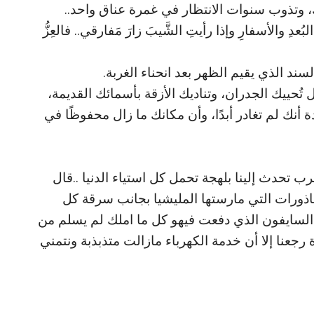
 وتذوب سنوات الانتظار في غمرة عناق واحد..
ُعدِ والأسفارِ وإذا رأيتِ الشَّيبَ زارَ مَفارقي.. فالعِزُّ
سند الذي يقيم الظهر بعد انحناء الغربة.
ُحييك الجدران، وتناديك الأزقة بأسمائك القديمة،
أنك لم تغادر أبدًا، وأن مكانك ما زال محفوظًا في
تحدث إلينا بلهجة تحمل كل استياء الدنيا ..قال
اذورات التي مارستها المليشيا بجانب سرقة كل
ر السايفون الذي دفعت فيهو كل ما املك لم يسلم من
 رجعنا إلا أن خدمة الكهرباء مازالت متذبذبة ونتمني