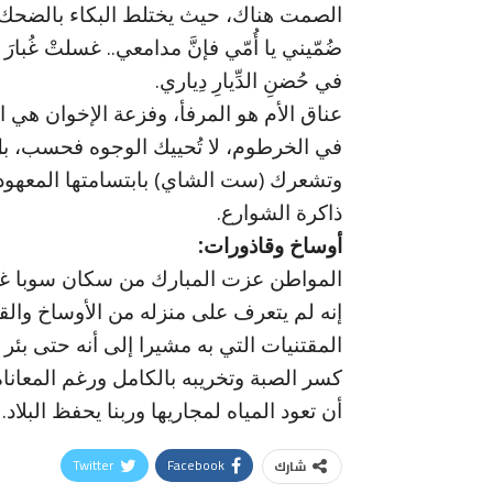
الصمت هناك، حيث يختلط البكاء بالضحك،
ضُمّيني يا أُمّي فإنَّ مدامعي.. غسلتْ غُبارَ الب
في حُضنِ الدِّيارِ دِياري.
عناق الأم هو المرفأ، وفزعة الإخوان هي ال
في الخرطوم، لا تُحييك الوجوه فحسب، بل ت
وتشعرك (ست الشاي) بابتسامتها المعهودة 
ذاكرة الشوارع.
أوساخ وقاذورات:
المواطن عزت المبارك من سكان سوبا غرب 
إنه لم يتعرف على منزله من الأوساخ والق
المقتنيات التي به مشيرا إلى أنه حتى بئ
كسر الصبة وتخريبه بالكامل ورغم المعاناة
أن تعود المياه لمجاريها وربنا يحفظ البلاد.
Twitter
Facebook
شارك