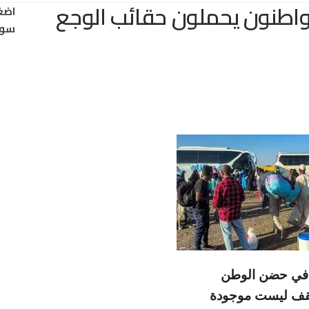
واطنون يحملون حقائب الوجع
اضغ
سود
ء في حضن الوطن
سقف ليست موجودة