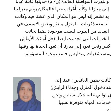
وابتدرت المواطنة العائدة (ن- م) حديثها قائلة عدنا
إلى منازلنا وكأننا أغراب عنها فالمكان رغم معرفتنا
به نشعر إنه ليس هو المكان الذي عشنا فيه وكانت
لنا معه ذكريات.. المنزل مبعثر وبعض الاسقف في
العديد من البيوت ليست موجودة ..هذا بجانب
الخدمات التي انعدمت ايضا بفعل أولئك الأوباش
ر ونحن نعود إلى ديارنا أن تعود الحياة لها وفيها
باء ومستشفيات ومدارس حسب وعود المسؤولين
انت ضمن العائدين ..عدنا إلى
عند دخول المنزل وجدنا (الرايش)
ي توالي عليه خلال سنتين ونحن
خدمات المياه متوفرة نسبيا
ن.