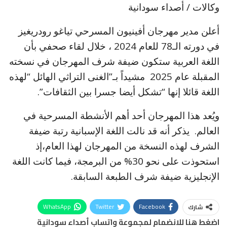
وكالات / أصداء سودانية
أعلن مدير مهرجان أفينيون المسرحي تياغو رودريغيز
في دورته الـ78 للعام 2024 ، خلال لقاء صحفي بأن
اللغة العربية ستكون ضيفة شرف المهرجان في نسخته
المقبلة عام 2025 مشيداً بـ”الغنى التراثي الهائل “لهذه
اللغة قائلا إنها “تشكل أيضا جسرا بين الثقافات”.
ويُعد هذا المهرجان أحد أهم الأنشطة المسرحية في
العالم. يذكر أنه قد نالت اللغة الإسبانية رتبة ضيفة
الشرف لهذه النسخة من المهرجان لهذا العام،إذ
استحوذت على نحو 30% من البرمجة، فيما كانت اللغة
الإنجليزية ضيفة شرف الطبعة السابقة.
WhatsApp
Twitter
Facebook
شارك
اضغط هنا للانضمام لمجموعة واتساب أصداء سودانية