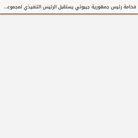
فخامة رئيس جمهورية جيبوتي يستقبل الرئيس التنفيذي لمجموعة المبارك للإنشاءات والتطوير العقاري ويؤكد دع...