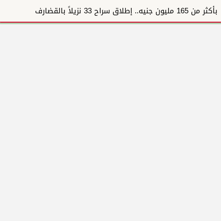
بأكثر من 165 مليون جنيه.. إطلاق سراح 33 نزيلاً بالقضارف