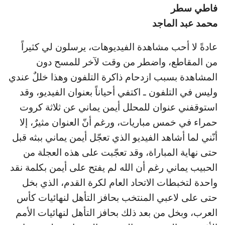
فاطي سطر
محمد عبد الماجد
عادةً لا أحب مشاهدة الفيديوهات، يرسلون لي كثيراً
من المقاطع، واضطر من وقت لآخر للمسح دون
المشاهدة بسبب ازدحام ذاكرة التلفون وهذا خللٌ عندي
وليس في التلفون ـ اكتفي أحياناً بعنوان الفيديو، وقد
استوقفني عنوان للمحلل أيمن يماني عن ثلاثة كروت
حمراء في خمس مباريات، ورغم أنّ العنوان مثيرٌ، إلا
أنّني لما أشاهد الفيديو الذي تعجّل أيمن يماني ببثه قبل
حتى نهاية المباراة، وقد تعجّبت على هذه العجلة من
الحبيب يماني رغم أن الله لم يفتح على أيمن بكلمة نقد
واحدة لتخبطات الاتحاد العام لكرة القدم، الذي بخل
حتى على لاعبي المنتخب بحافز التأهل لنهائيات كأس
العرب، وبخل من بعد ذلك بحافز التأهل لنهائيات الأمم