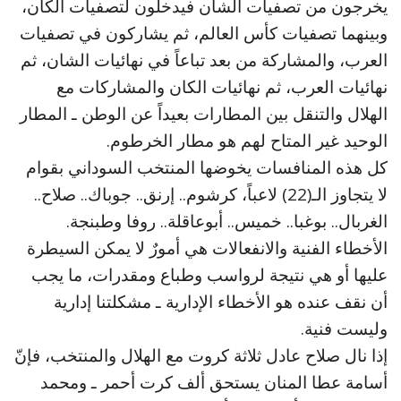
يخرجون من تصفيات الشان فيدخلون لتصفيات الكان،
وبينهما تصفيات كأس العالم، ثم يشاركون في تصفيات
العرب، والمشاركة من بعد تباعاً في نهائيات الشان، ثم
نهائيات العرب، ثم نهائيات الكان والمشاركات مع
الهلال والتنقل بين المطارات بعيداً عن الوطن ـ المطار
الوحيد غير المتاح لهم هو مطار الخرطوم.
كل هذه المنافسات يخوضها المنتخب السوداني بقوام
لا يتجاوز الـ(22) لاعباً، كرشوم.. إرنق.. جوباك.. صلاح..
الغربال.. بوغبا.. خميس.. أبوعاقلة.. روفا وطبنجة.
الأخطاء الفنية والانفعالات هي أمورٌ لا يمكن السيطرة
عليها أو هي نتيجة لرواسب وطباع ومقدرات، ما يجب
أن نقف عنده هو الأخطاء الإدارية ـ مشكلتنا إدارية
وليست فنية.
إذا نال صلاح عادل ثلاثة كروت مع الهلال والمنتخب، فإنّ
أسامة عطا المنان يستحق ألف كرت أحمر ـ ومحمد