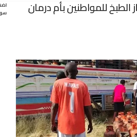
 الطبخ للمواطنين بأم درمان
اضغ
سود