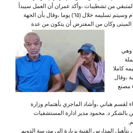
المتبقي من تشطيبات ،وأكد عمران أن العمل سيبدأ
بأذن الله تعالى في الأول من مارس ٢٠٢٦م وسيتم تسليمه خلال (٦٥) يوما ،وقال بأن الجهة
المبنى وكان من المفترض أن يتكون من عدة
 وهي
ملة
ه كاملا
 ،وقال
 مصنع
ء لقسم هباني ،وأشاد الماجري بأهتمام وزارة
الشكر د. محمود مدير ادارة المستشفيات
م.
تأهيل المدارس الفنية بزيارة إلى مدرسة الدويم