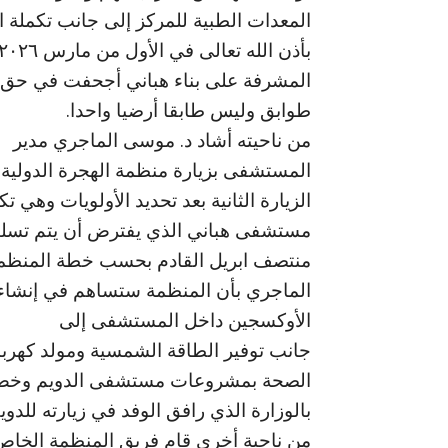
المعدات الطبية للمركز إلى جانب تكملة 
المشرفة على بناء هباني أجحفت في حق 
طوابق وليس طابقا أرضيا واحدا.
من ناحيته أشاد د. موسى الماجري مدير
المستشفى بزيارة منظمة الهجرة الدولية
الزيارة الثانية بعد تحديد الأولويات وهي تك
مستشفى هباني الذي يفترض أن يتم تسليم
منتصف ابريل القادم بحسب خطة المنظمة
الماجري بأن المنظمة ستساهم في إنشاء
الأوكسجين داخل المستشفى إلى
جانب توفير الطاقة الشمسية ومولد كهربا
الصحة بمشروعات مستشفى الدويم وخص ب
بالوزارة الذي رافق الوفد في زيارته للدوي
من ناحية أخرى قام فريق المنظمة الخاص ب