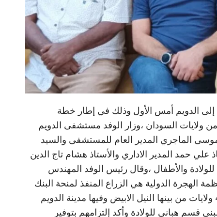
ة إلى الدويم أمس الأول وذلك في إطار خطة
من ولايات السودان ،وزار الوفد مستشفى الدويم
 موسى الماجري المدير العام للمستشفى والسيد
 علي حمد المدير الاداري والأستاذ هشام تاج الدين
ولادة والأطفال ،وقال رئيس الوفد المهندس
 الهجرة الدولية هي الزراع المنفذ لمنحة البنك
الافريقي للتنمية ،وقال بأنهم يستهدفون 4 ولايات من بينها النيل الابيض وفيها مدينة الدويم
ى قسم هباني للولادة وأكد إلتزامهم بتوفير