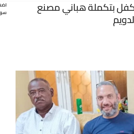
تكفل بتكملة هباني مصنع
اضغ
سود
دويم