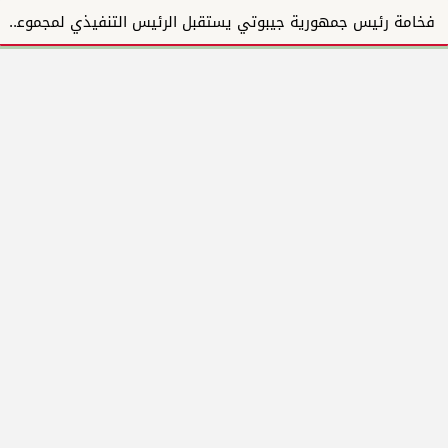
فخامة رئيس جمهورية جيبوتي يستقبل الرئيس التنفيذي لمجموعة المبارك للإنشاءات والتطوير العقاري ويؤكد دع...