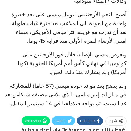
وكالات / أصداء سودانية
أصبح النجم الأرجنتيني ليونيل ميسي على بعد خطوة
واحدة من العودة إلى الملاعب بعد فترة غياب طويلة،
بعد أن تدرب مع فريقه إنتر ميامي الأمريكي، مساء
امس الأربعاء للمرة الأولى منذ قرابة 45 يوما.
وتعرض ميسي للإصابة خلال فوز الأرجنتين على
كولومبيا في نهائي كأس أمم أمريكا الجنوبية (كوبا
أمريكا) ولم يشارك منذ ذلك الحين.
ولم يتضح بعد موعد عودة ميسي (37 عاما) للمشاركة
في مباريات إنتر ميامي، الذي يلاقي مضيفه شيكاغو بعد
غد السبت، ثم يواجه فيلادلفيا في 14 سبتمبر المقبل.
WhatsApp
Twitter
Facebook
شارك
اضغط هنا للانضمام لمجموعة واتساب أصداء سودانية