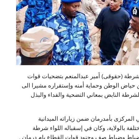
شرطة (حقوقى) أمير عبدالمنعم بتضحيات قوات
ن حياض الوطن وحماية أمنه وإستقراره مشيرا الى
شرطة النابض بمعاني التضحية والفداء والبذل
 المركزى بأمدرمان ضمن زياراته الميدانية
لفة بالولاية، وكان في إسقباله اللواء شرطة
وضباط وضباط صف وجنود قوات القطاع بام درمان .