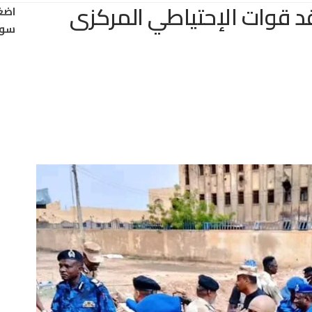
د قوات الإحتياطي المركزى
اضغ
سود