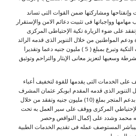
 وإنفتاحها ومشاركتها ضمن القوات التى تساند
مهامها وواجباتها فى تثبيت دعائم الامن والإستقرار
فقد على ضوء الزيارة تكية الإحتياطى المركزى
عم المواطنين من خلال التنوير الذى قدمه الرائد
شرطة وجدى بابكر محمد القاسم مشرف التكية وتبرع بمبلغ ( 5 ) مليون جنيه دعما وتقديرا
طة وسعيها لتعزيز معانى الإيثار والتراحم وتوثيق
ف على الخدمات التى يقدمها للقوة لتخفيف أعباء
 التنوير الذى قدمه المقدم ابوبكر عثمان المشرف
على المجمع وعلى ضوء ذلك تبرع سيادته بدعم المتجر بملغ (10) مليون جنيه وتفقد من خلال
لإحتياطي المركزى ووقف على سير العمل به تحت
له محمد وشدد على إكمال النواقص وحصر
ليباشر المستوصف عمله فى تقديم الخدمات الطبية