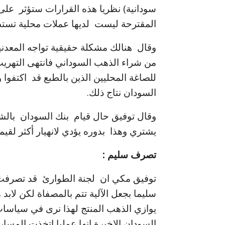
سودانية) نظريا هذه القرارات ستؤثر على 
المقترحة ليست لديها عملات محلية تستطي
وقال هنالك مشكلة حقيقية تواجه المعدنين
من شراء الذهب السوداني فانتهى التهريب 
للصاغة المحليين الذين بالطبع قد اكتفو
السودان نتاج ذلك.
وقال توفيق حال قيام بنك السودان بالش
يشتري وهذا بدوره يؤدي لانهيار أكثر لقيمة
تصرف سليم :
توفيق مكي ان لجنة الطوارئ قد تصرفت
سليما بجعل الآلية تتم بالمصفاة لكن لابد 
يوازي الذهب المنتج لهذا نرى في سياسا
السودان الاخيرة إنها عمليا اتخذت المسار