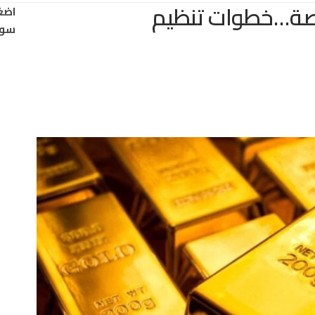
رصة…خطوات تنظيم
اضغ
سود