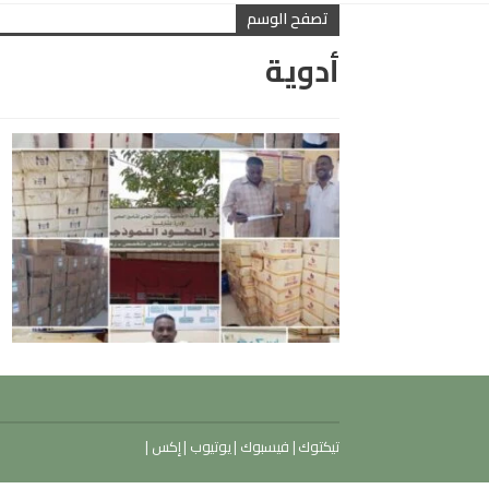
تصفح الوسم
أدوية
تيكتوك
|
فيسبوك
|
يوتيوب
|
إكس
|