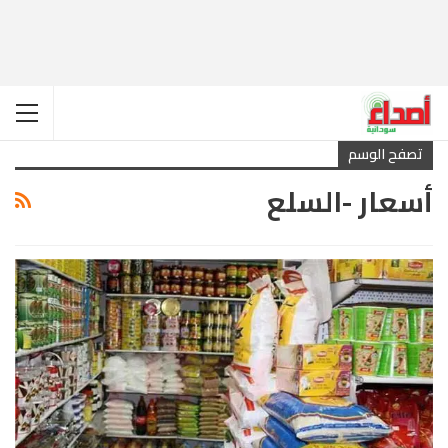
تصفح الوسم
أسعار -السلع